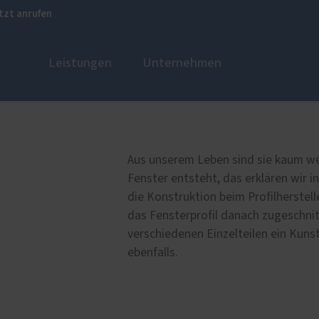
tzt anrufen
Leistungen
Unternehmen
ustüren
r
PaX Balkon- & Terrassent
Referenzen
nium
Balkontüren
Aus unserem Leben sind sie kaum we
und Holz-Aluminium
Hebe-Schiebe-Türen
Fenster entsteht, das erklären wir in
stoff
Parallel-Schiebe-Kipp-Tür
die Konstruktion beim Profilherstel
das Fensterprofil danach zugeschnit
u und Denkmal
Falt-Schiebe-Türen
verschiedenen Einzelteilen ein Kunst
nen
ebenfalls.