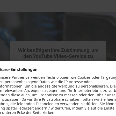
e
lschutz-Simulator
rung für Fenster und
üren
Wir benötigen Ihre Zustimmung, um
den YouTube Video-Service zu
laden!
Wir verwenden einen Service eines
Drittanbieters, um Videoinhalte einzubetten.
Dieser Service kann Daten zu Ihren Aktivitäten
sammeln. Bitte lesen Sie die Details durch und
stimmen Sie der Nutzung des Service zu, um
dieses Video anzusehen.
Mehr Informationen