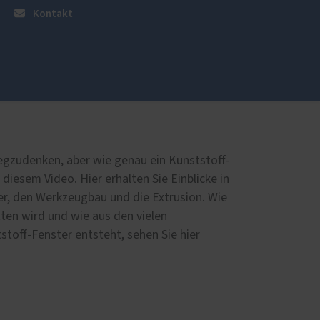
Kontakt
üren
Sonnen- und Insektenschutz
Raffstoren von ROMA
gzudenken, aber wie genau ein Kunststoff-
Rollladen von ROMA
 diesem Video. Hier erhalten Sie Einblicke in
en
Textilscreens von ROMA
ler, den Werkzeugbau und die Extrusion. Wie
ten wird und wie aus den vielen
Insektenschutz von PaX
stoff-Fenster entsteht, sehen Sie hier