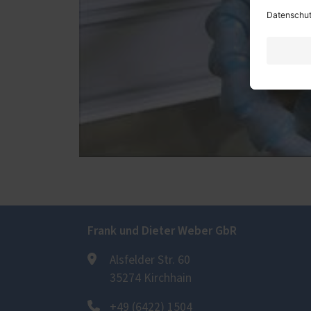
Frank und Dieter Weber GbR
Alsfelder Str. 60
35274 Kirchhain
+49 (6422) 1504