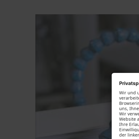
Servic
Weitere Leistungen
Schal
Bestattungen
Förde
Glasarbeiten
Haust
Innenausbau
Möbelkonfigurator