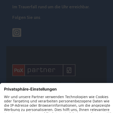
Im Trauerfall rund um die Uhr erreichbar.
Folgen Sie uns







