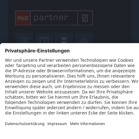











Datenschutz
Impressum
Kontakt
AGB
Frank und Dieter Weber GbR © 2026