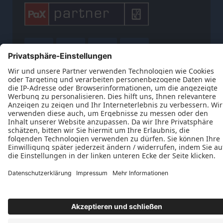











Datenschutz
Impressum
Kontakt
AGB
Frank und Dieter Weber GbR © 2026